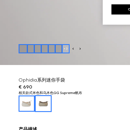
+
3
Ophidia系列迷你手袋
€ 690
相关款式
米色和乌木色GG Supreme帆布
产品描述