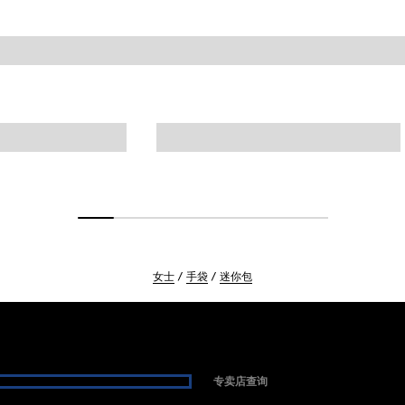
女士
手袋
迷你包
专卖店查询