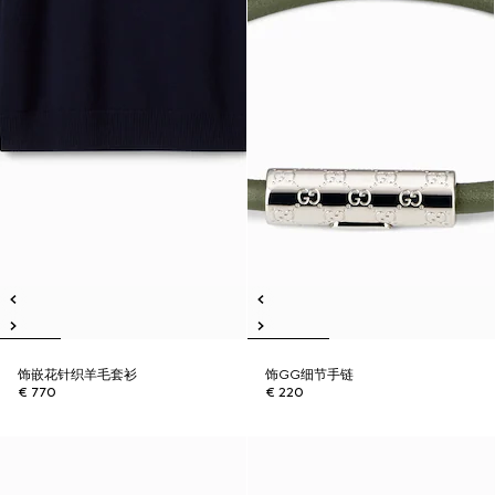
饰嵌花针织羊毛套衫
饰GG细节手链
€ 770
€ 220