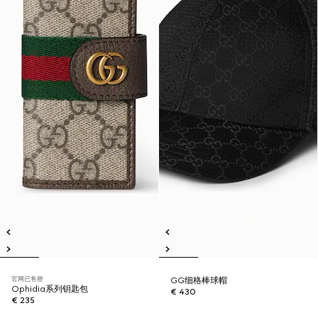
官网已售罄
GG细格棒球帽
Ophidia系列钥匙包
€ 430
€ 235