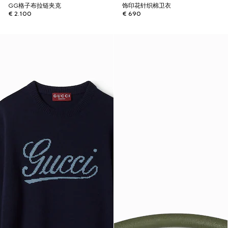
GG格子布拉链夹克
饰印花针织棉卫衣
€ 2.100
€ 690