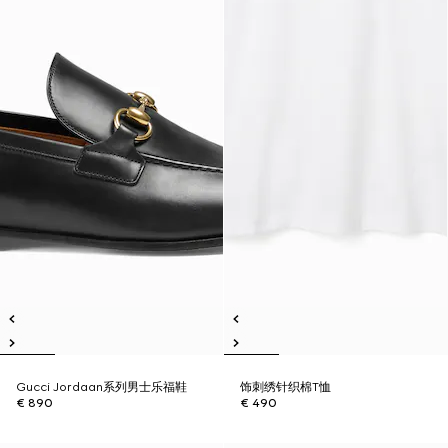
Gucci Jordaan系列男士乐福鞋
饰刺绣针织棉T恤
€ 890
€ 490