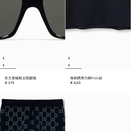
长方形镜框太阳眼镜
饰刺绣弹力棉Polo衫
€ 275
€ 620