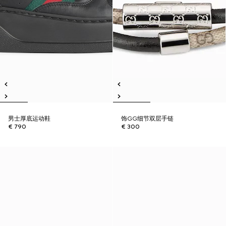
男士厚底运动鞋
饰GG细节双层手链
€ 790
€ 300