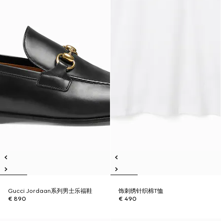
Gucci Jordaan系列男士乐福鞋
饰刺绣针织棉T恤
€ 890
€ 490