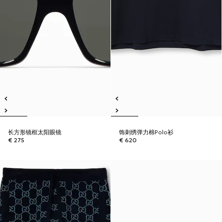
长方形镜框太阳眼镜
饰刺绣弹力棉Polo衫
€ 275
€ 620