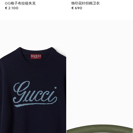
GG格子布拉链夹克
饰印花针织棉卫衣
€ 2.100
€ 690