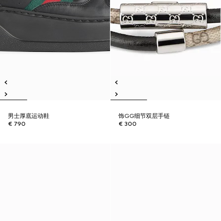
男士厚底运动鞋
饰GG细节双层手链
€ 790
€ 300