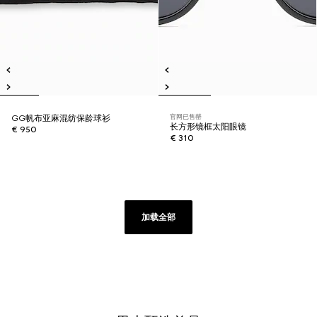
官网已售罄
GG帆布亚麻混纺保龄球衫
长方形镜框太阳眼镜
€ 950
€ 310
加载全部