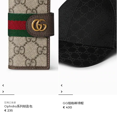
官网已售罄
GG细格棒球帽
Ophidia系列钥匙包
€ 430
€ 235