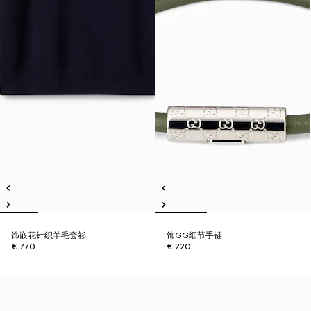
饰嵌花针织羊毛套衫
饰GG细节手链
€ 770
€ 220