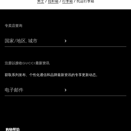
男士
拉杆箱
行李箱
托运行李箱
Footer
专卖店查询
国家/地区, 城市
注册以接收GUCCI最新资讯
获取系列发布、个性化通信和品牌最新资讯的专享更新动态。
电子邮件
购物帮助