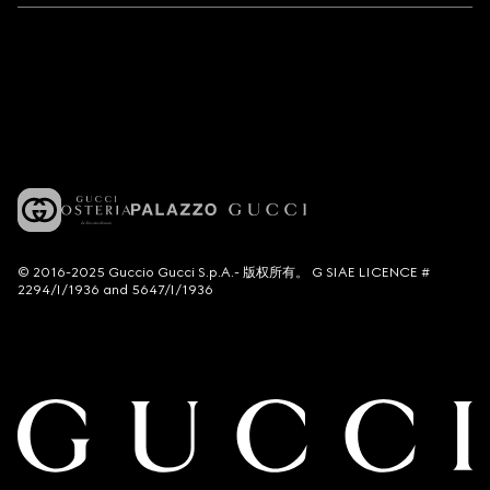
© 2016-2025 Guccio Gucci S.p.A.- 版权所有。 G SIAE LICENCE #
2294/I/1936 and 5647/I/1936