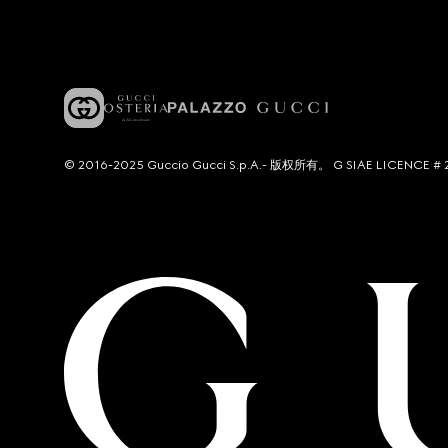
© 2016-2025 Guccio Gucci S.p.A.- 版权所有。 G SIAE LICENCE # 2