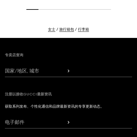
女士
旅行箱包
行李箱
Footer
专卖店查询
国家/地区, 城市
注册以接收GUCCI最新资讯
获取系列发布、个性化通信和品牌最新资讯的专享更新动态。
电子邮件