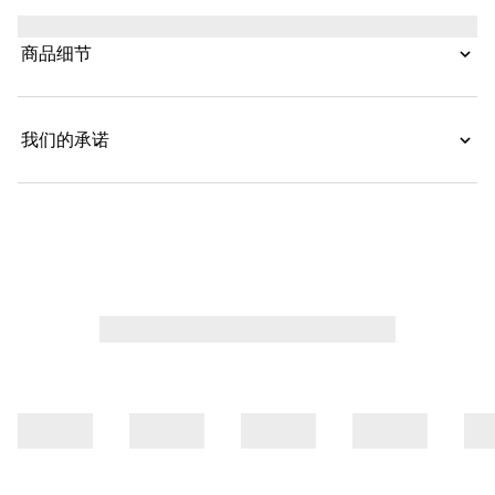
色GG Supreme帆布混搭演绎，塑就别具一格的旅行单
品。
商品细节
我们的承诺