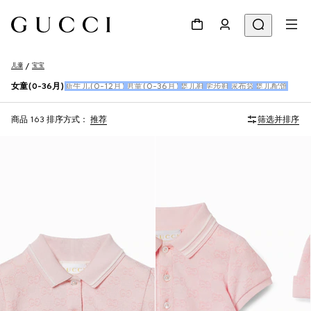
儿童
宝宝
女童(0-36月)
新生儿(0-12月)
男童(0-36月)
婴儿鞋
学步鞋
尿布袋
婴儿配饰
商品 163
排序方式：
推荐
筛选并排序