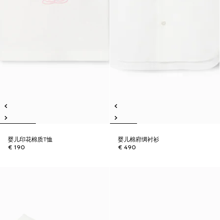
婴儿印花棉质T恤
婴儿棉府绸衬衫
€ 190
€ 490