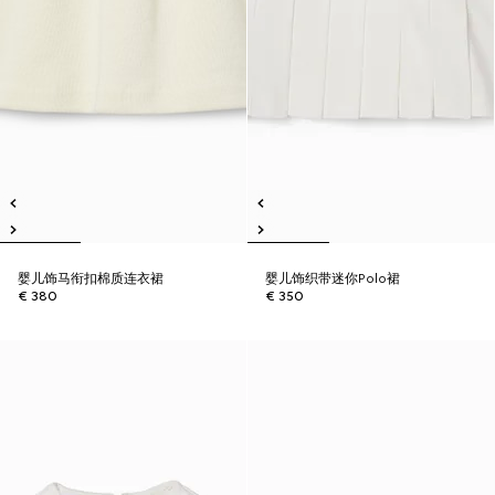
婴儿饰马衔扣棉质连衣裙
婴儿饰织带迷你Polo裙
€ 380
€ 350