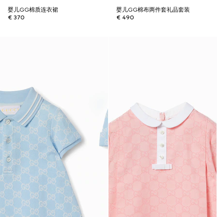
婴儿GG棉质连衣裙
婴儿GG棉布两件套礼品套装
€ 370
€ 490