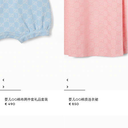
婴儿GG棉布两件套礼品套装
婴儿GG棉质连衣裙
€ 490
€ 850