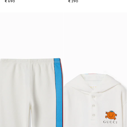
€ 690
€ 290