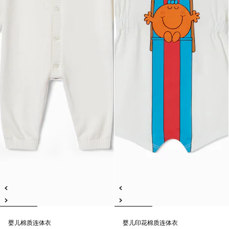
婴儿棉质连体衣
婴儿印花棉质连体衣