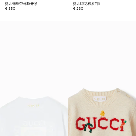
婴儿饰织带棉质开衫
婴儿印花棉质T恤
€ 550
€ 230