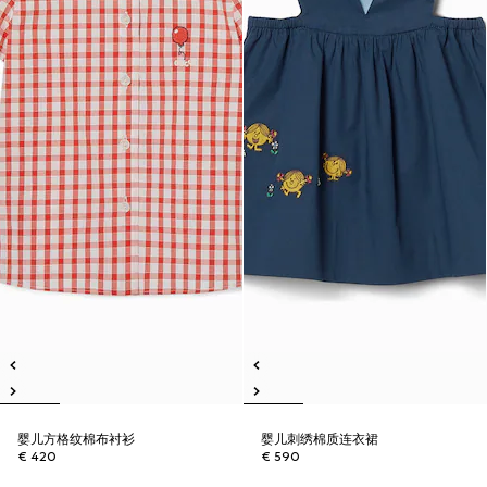
婴儿方格纹棉布衬衫
婴儿刺绣棉质连衣裙
€ 420
€ 590