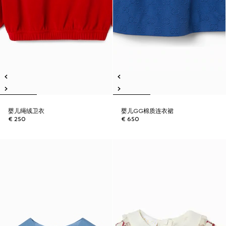
婴儿绳绒卫衣
婴儿GG棉质连衣裙
€ 250
€ 650