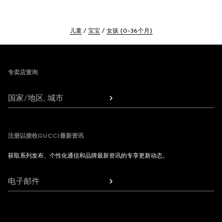
儿童
宝宝
女孩 (0-36个月)
Footer
专卖店查询
国家/地区, 城市
注册以接收GUCCI最新资讯
获取系列发布、个性化通信和品牌最新资讯的专享更新动态。
电子邮件