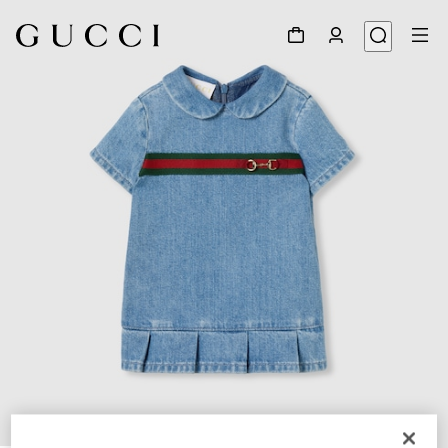
1
/
3