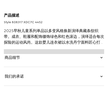
产品描述
Style ‎808317 XDC7C 4452
2025早秋儿童系列单品以多变风格焕新演绎典藏条纹织
带。成衣、鞋履和配饰缀饰绿色和红色滚边，演绎适合每次
探险的运动风尚。这款婴儿连衣裙以水洗丹宁面料匠心打
造，缀饰红绿条纹织带与马衔扣细节，更添魅力。
商品细节
我们的承诺