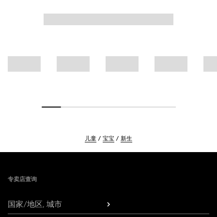
儿童
宝宝
新生
Footer
专卖店查询
国家/地区, 城市