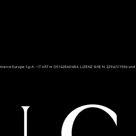
mmerce Europe S.p.A. - IT VAT nr 05142860484. LIZENZ SIAE N. 2294/I/1936 und