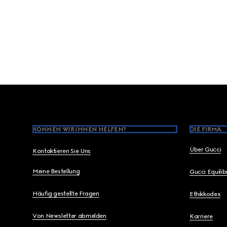
Footer
KÖNNEN WIR IHNEN HELFEN?
DIE FIRMA
Über Gucci
Kontaktieren Sie Uns
Meine Bestellung
Gucci Equili
Häufig gestellte Fragen
Ethikkodex
Von Newsletter abmelden
Karriere