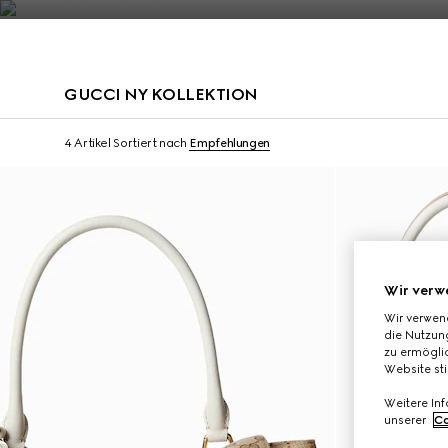
Kontakt
GUCCI NY KOLLEKTION
Limitierte Auflage
Limitierte Auflage
4 Artikel
Sortiert nach
Empfehlungen
Wir verw
Wir verwen
die Nutzung
zu ermöglic
Website st
Weitere In
unserer
Co