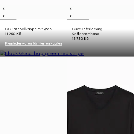
GG Baseballkappe mit Web
Gucci Interlocking
11 250 Kč
Kettenarmband
13 750 Kč
Kleinlederwaren für Herren kaufen