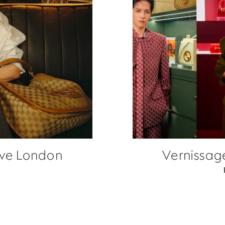
ave London
Vernissag