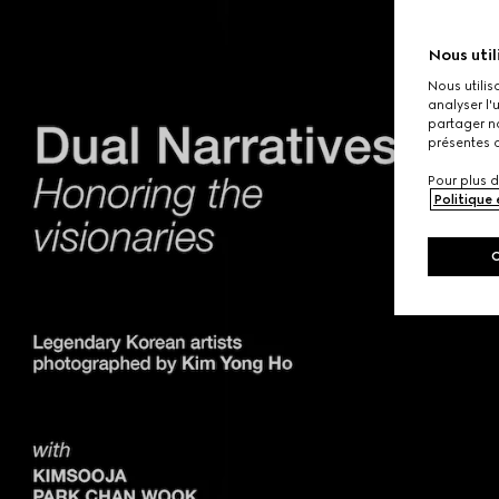
Nous util
Nous utilis
analyser l'
partager no
présentes c
Pour plus d
Politique