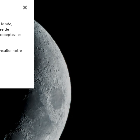
le site,
tre de
 acceptez les
nsulter notre