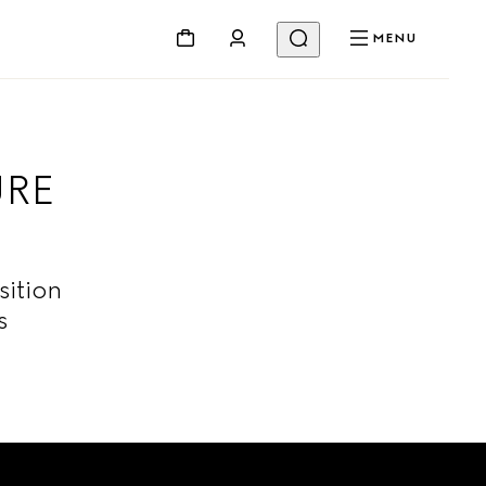
MENU
URE
sition
s