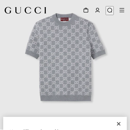
1
/
5