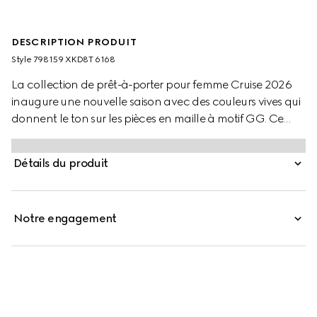
DESCRIPTION PRODUIT
Style ‎798159 XKD8T 6168
La collection de prêt-à-porter pour femme Cruise 2026
inaugure une nouvelle saison avec des couleurs vives qui
donnent le ton sur les pièces en maille à motif GG. Ce
haut réversible est confectionné en jacquard de laine fine
GG rose clair et gris.
Détails du produit
Notre engagement