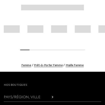
Femme
Prêt-à-Porter Femme
Maille Femme
Footer
NOS BOUTIQUES
PAYS/RÉGION, VILLE