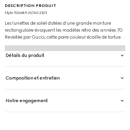
DESCRIPTION PRODUIT
Style ‎706689 J0740 2323
Les lunettes de soleil dotées d’une grande monture
rectangulaire évoquent les modèles rétro des années 70.
Revisitée par Gucci, cette paire couleur écaille de tortue
foncée affiche une touche contemporaine. L’inscription
« Gucci » prend la forme d’un grand détail doré le long
Détails du produit
des branches, un clin d’œil appuyé à la Maison.
Composition et entretien
Notre engagement