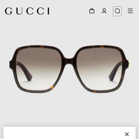
1
/
3