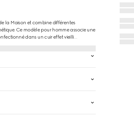
e la Maison et combine différentes
hétique. Ce modèle pour homme associe une
fectionné dans un cuir effet vieilli
e souple est agrémenté d’un détail Double