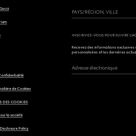
Gucci
PAYS/RÉGION, VILLE
brium
e
INSCRIVEZ-VOUS POUR SUIVRE L’A
Recevez des informations exclusives 
personnalisées et les dernières actua
Adresse électronique
Confidentialité
matière de Cookies
S DES COOKIES
sur la société
 Disclosure Policy