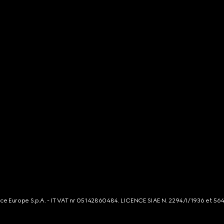
rce Europe S.p.A. - IT VAT nr 05142860484. LICENCE SIAE N. 2294/I/1936 et 56