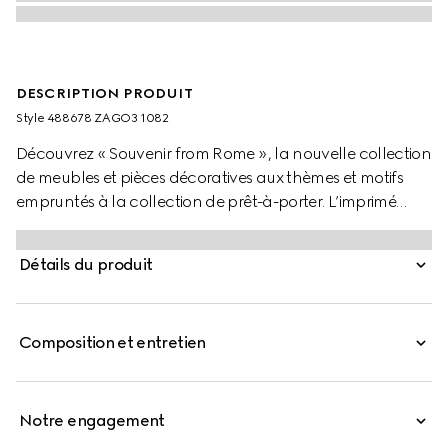
DESCRIPTION PRODUIT
Style ‎488678 ZAGO3 1082
Découvrez « Souvenir from Rome », la nouvelle collection
de meubles et pièces décoratives aux thèmes et motifs
empruntés à la collection de prêt-à-porter. L’imprimé
Herbarium Gucci met en scène le motif Toile de Jouy
onirique, composé de branches de cerisier, de feuilles et
Détails du produit
de fleurs et inspiré d’un tissu vintage.
Composition et entretien
Notre engagement