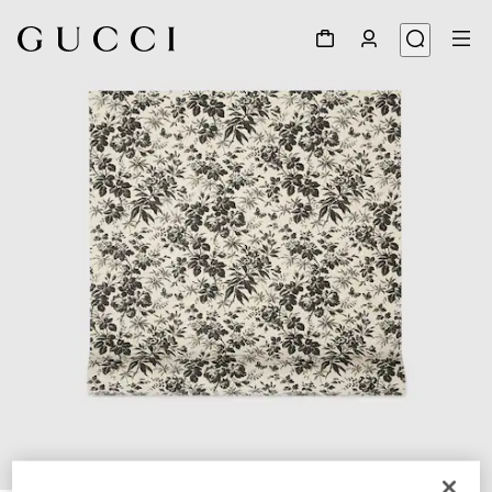
1
/
2