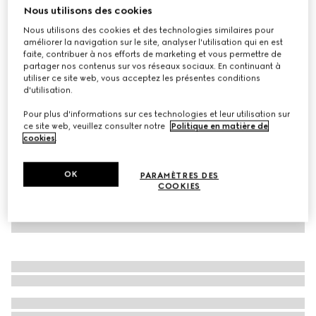
Nous utilisons des cookies
Ensemble cadeau deux pièces en coton pour bébé
Nous utilisons des cookies et des technologies similaires pour
CHF 530
améliorer la navigation sur le site, analyser l'utilisation qui en est
Déclinaisons
bleu clair
faite, contribuer à nos efforts de marketing et vous permettre de
partager nos contenus sur vos réseaux sociaux. En continuant à
utiliser ce site web, vous acceptez les présentes conditions
d'utilisation.
Pour plus d'informations sur ces technologies et leur utilisation sur
ce site web, veuillez consulter notre
Politique en matière de
cookies
.
OK
PARAMÈTRES DES
COOKIES