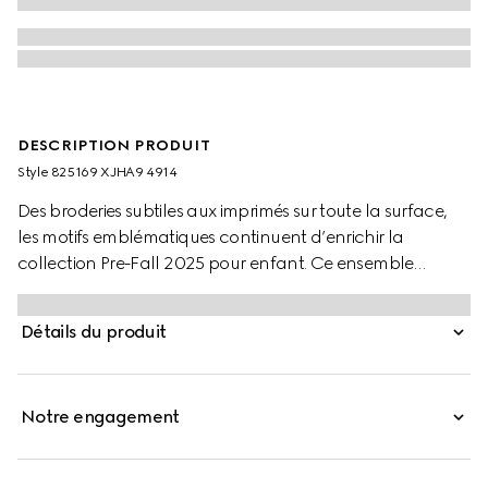
DESCRIPTION PRODUIT
Style ‎825169 XJHA9 4914
Des broderies subtiles aux imprimés sur toute la surface,
les motifs emblématiques continuent d’enrichir la
collection Pre-Fall 2025 pour enfant. Ce ensemble
cadeau deux-pièces pour bébé est confectionné dans un
piqué de coton GG. Il comprend une combinaison à
Détails du produit
manches longues et un bonnet assorti.
Notre engagement