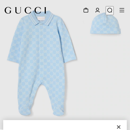
1
/
3