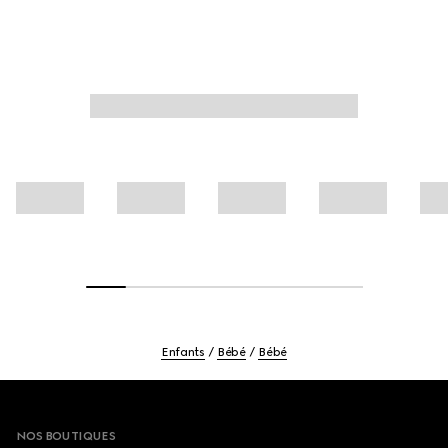
Enfants
Bébé
Bébé
Footer
NOS BOUTIQUES