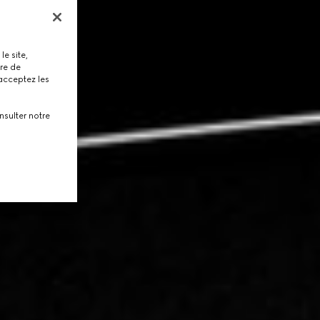
le site,
tre de
 acceptez les
nsulter notre