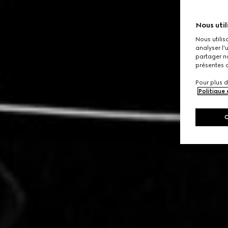
Nous util
Nous utilis
analyser l'
partager no
présentes c
Pour plus d
Politique