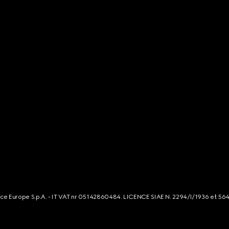
rce Europe S.p.A. - IT VAT nr 05142860484. LICENCE SIAE N. 2294/I/1936 et 56