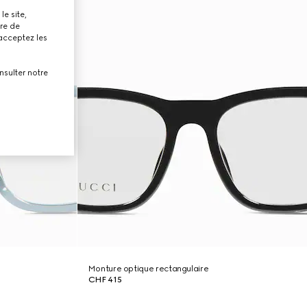
le site,
tre de
 acceptez les
nsulter notre
Monture optique rectangulaire
CHF 415