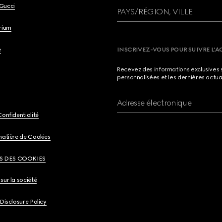
Gucci
PAYS/RÉGION, VILLE
brium
e
INSCRIVEZ-VOUS POUR SUIVRE L’A
Recevez des informations exclusives 
personnalisées et les dernières actua
Adresse électronique
Confidentialité
matière de Cookies
S DES COOKIES
sur la société
 Disclosure Policy