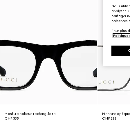
Nous utilis
analyser l'
partager no
présentes c
Pour plus d
Politique
Monture optique rectangulaire
Monture optique
CHF 335
CHF 355