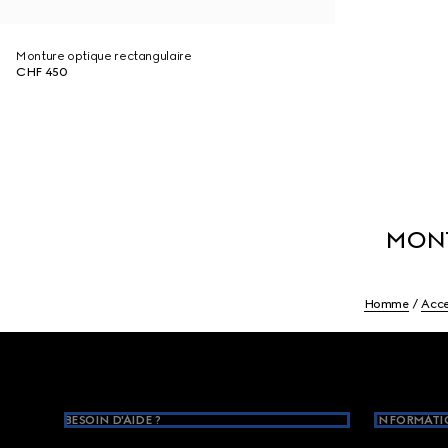
Monture optique rectangulaire
CHF 450
MONT
Homme
Acc
Footer
BESOIN D'AIDE ?
INFORMATIO