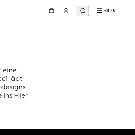
MENU
t eine
ci lädt
hdesigns
 ins Hier