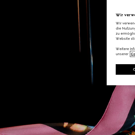
Wir verw
Wir verwen
die Nutzung
zu ermöglic
Website st
Weitere In
unserer
Co