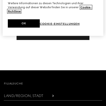
Weitere Informationen zu diesen Technologien und ihrer
Verwendung auf dieser Website finden Sie in unserer
Cookie-
Richtlinie
.
OK
COOKIE-EINSTELLUNGEN
FORTFAHREN
Footer
FILIALSUCHE
LAND/REGION, STADT