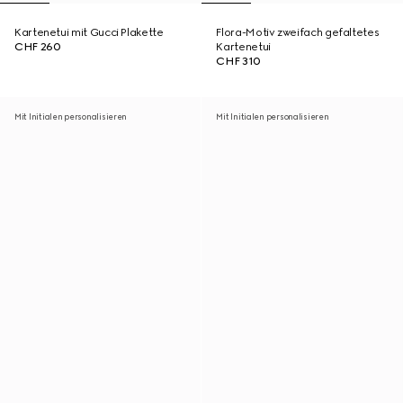
Kartenetui mit Gucci Plakette
Flora-Motiv zweifach gefaltetes
CHF 260
Kartenetui
CHF 310
Mit Initialen personalisieren
Mit Initialen personalisieren