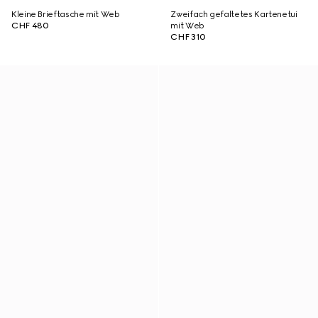
Kleine Brieftasche mit Web
Zweifach gefaltetes Kartenetui
CHF 480
mit Web
CHF 310