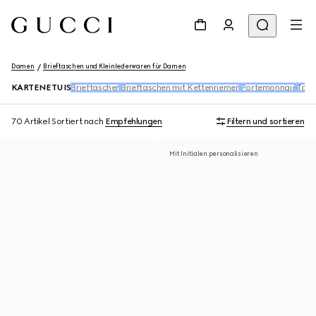
Damen
Brieftaschen und Kleinlederwaren für Damen
KARTENETUIS
Brieftaschen
Brieftaschen mit Kettenriemen
Portemonnaie
Tasc
70 Artikel
Sortiert nach
Empfehlungen
Filtern und sortieren
Mit Initialen personalisieren