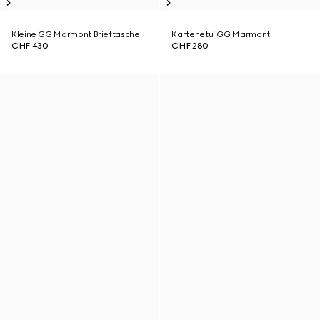
Kleine GG Marmont Brieftasche
Kartenetui GG Marmont
CHF 430
CHF 280