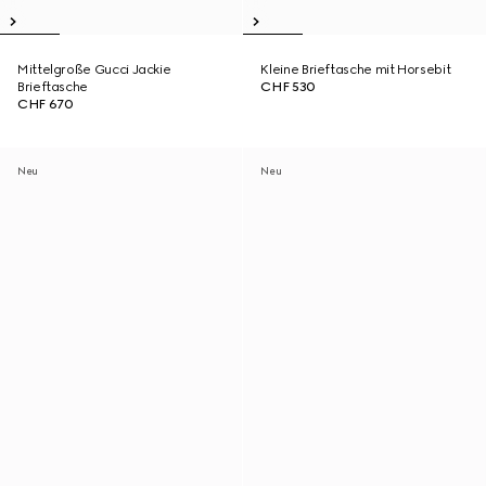
Mittelgroße Gucci Jackie
Kleine Brieftasche mit Horsebit
Brieftasche
CHF 530
CHF 670
Neu
Neu