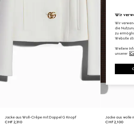
Wir verw
Wir verwen
die Nutzung
zu ermöglic
Website st
Weitere In
unserer
Co
Jacke aus Woll-Crêpe mit Doppel G Knopf
Jacke aus wolle m
CHF 2,310
CHF 2,100