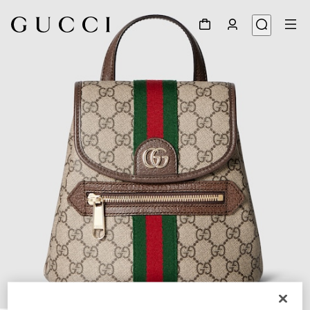
1
/
8