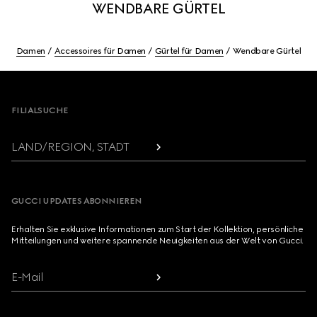
WENDBARE GÜRTEL
Damen
Accessoires für Damen
Gürtel für Damen
Wendbare Gürtel
Footer
FILIALSUCHE
LAND/REGION, STADT
GUCCI UPDATES ABONNIEREN
Erhalten Sie exklusive Informationen zum Start der Kollektion, persönliche
Mitteilungen und weitere spannende Neuigkeiten aus der Welt von Gucci.
E-Mail