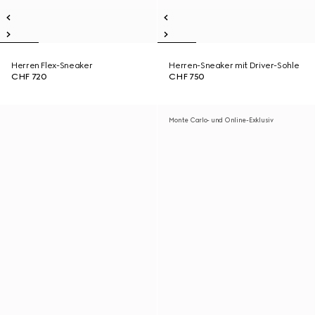
Herren Flex-Sneaker
Herren-Sneaker mit Driver-Sohle
CHF 720
CHF 750
Monte Carlo- und Online-Exklusiv