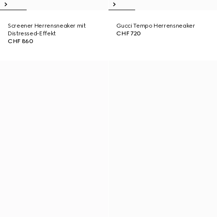
Screener Herrensneaker mit
Gucci Tempo Herrensneaker
Distressed-Effekt
CHF 720
CHF 860