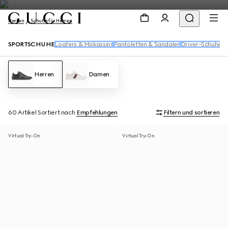
Herren
Schuhe für Herren
SPORTSCHUHE
Loafers & Mokassins
Pantoletten & Sandalen
Driver-Schuhe
Sc
Herren
Damen
60 Artikel
Sortiert nach
Empfehlungen
Filtern und sortieren
Virtual Try-On
Virtual Try-On