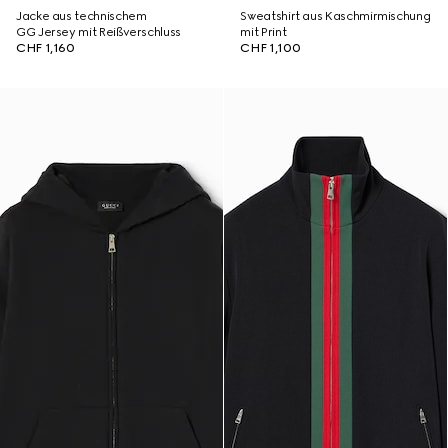
Jacke aus technischem
Sweatshirt aus Kaschmirmischung
GG Jersey mit Reißverschluss
mit Print
CHF 1,160
CHF 1,100