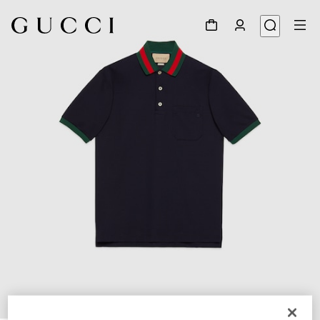
1
/
12