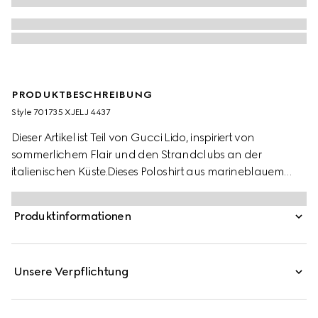
PRODUKTBESCHREIBUNG
Style ‎701735 XJELJ 4437
Dieser Artikel ist Teil von Gucci Lido, inspiriert von
sommerlichem Flair und den Strandclubs an der
italienischen Küste.Dieses Poloshirt aus marineblauem
Baumwoll-Piqué schöpft aus der reichen Vergangenheit
von Gucci und zeichnet sich durch kontrastierende
Produktinformationen
Streifen am Kragen und das Doppel G Symbol aus.
Unsere Verpflichtung