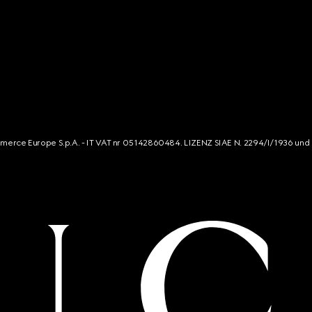
mmerce Europe S.p.A. - IT VAT nr 05142860484. LIZENZ SIAE N. 2294/I/1936 und