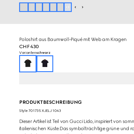
+
3
Poloshirt aus Baumwoll-Piqué mit Web am Kragen
CHF 430
Varianten
schwarz
PRODUKTBESCHREIBUNG
Style ‎701735 XJELJ 1043
Dieser Artikel ist Teil von Gucci Lido, inspiriert von 
italienischen Küste.Das symbolträchtige grüne und 