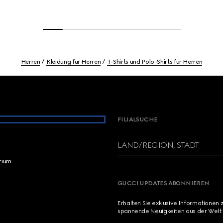
Herren
Kleidung für Herren
T-Shirts und Polo-Shirts für Herren
FILIALSUCHE
LAND/REGION, STADT
brium
GUCCI UPDATES ABONNIEREN
Erhalten Sie exklusive Informationen 
spannende Neuigkeiten aus der Welt 