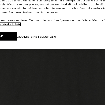
den Cookies und ähnliche Technologien, um die Navigation auf der Website zu
 der Website zu analysieren, uns bei unseren Marketingaktivitäten zu unterstü
hen, unsere Inhalte auf Ihren sozialen Netzwerken zu teilen. Durch die weitere 
immen Sie diesen Nutzungsbedingungen zu.
formationen zu diesen Technologien und ihrer Verwendung auf dieser Website fi
okie-Richtlinie
.
OK
COOKIE-EINSTELLUNGEN