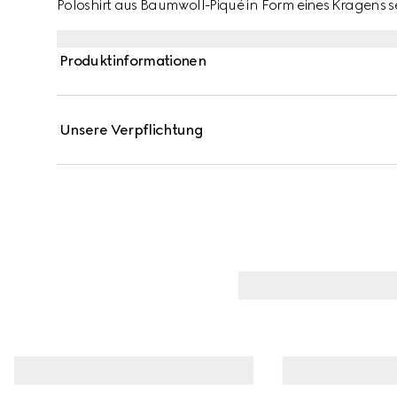
Poloshirt aus Baumwoll-Piqué in Form eines Kragens s
Doppel G Stickerei verleiht dem Design ein dezentes Lo
das Narrativ des Hauses maßgeblich mitbestimmt, of
Produktinformationen
Facetten.
Unsere Verpflichtung