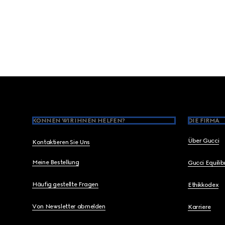
Footer
KÖNNEN WIR IHNEN HELFEN?
DIE FIRMA
Über Gucci
Kontaktieren Sie Uns
Meine Bestellung
Gucci Equili
Häufig gestellte Fragen
Ethikkodex
Von Newsletter abmelden
Karriere