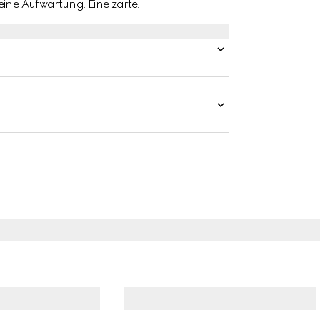
eine Aufwartung. Eine zarte
go-Statement. Der elitäre Preppy-Stil, der
fenbart sich nach wie vor mit neuen