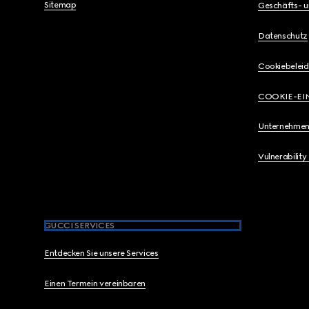
Sitemap
Geschäfts- 
Datenschutz
Cookiebeleid
COOKIE-EI
Unternehmen
Vulnerability
GUCCI SERVICES
Entdecken Sie unsere Services
Einen Termein vereinbaren