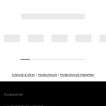
Schmuck & Uhren
Modeschmuck
Modeschmuck Halsketten
Footer
FILIALSUCHE