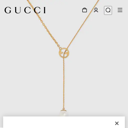
1
/
5