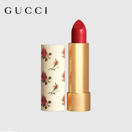
1
/
8