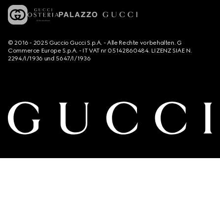
© 2016 - 2025 Guccio Gucci S.p.A. - Alle Rechte vorbehalten. G
Commerce Europe S.p.A. - IT VAT nr 05142860484. LIZENZ SIAE N.
2294/I/1936 und 5647/I/1936