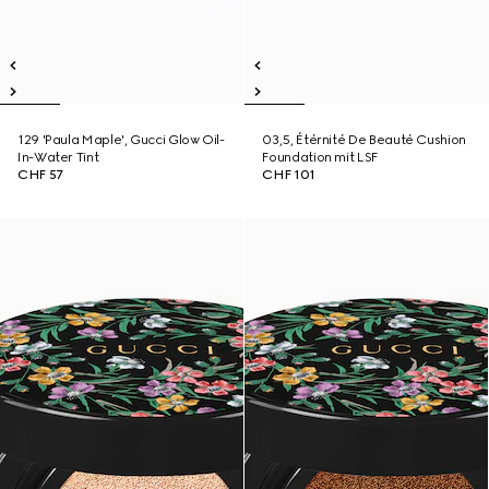
129 'Paula Maple', Gucci Glow Oil-
03,5, Étérnité De Beauté Cushion
In-Water Tint
Foundation mit LSF
CHF 57
CHF 101