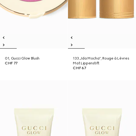
01, Gucci Glow Blush
133 „Ida Mocha“, Rouge à Lèvres
CHF 77
Mat Lippenstift
CHF 67