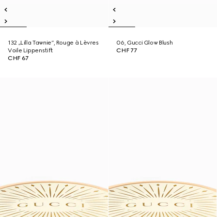
132 „Lilla Tawnie“, Rouge à Lèvres
06, Gucci Glow Blush
Voile Lippenstift
CHF 77
CHF 67