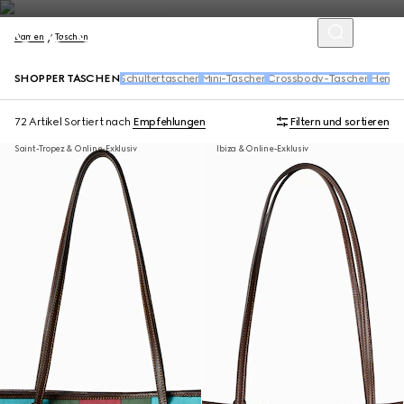
Damen
Taschen
SHOPPER TASCHEN
Schultertaschen
Mini-Taschen
Crossbody-Taschen
Henke
72 Artikel
Sortiert nach
Empfehlungen
Filtern und sortieren
Saint-Tropez & Online-Exklusiv
Ibiza & Online-Exklusiv