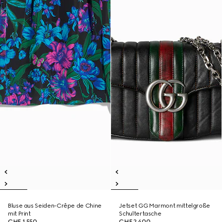
Bluse aus Seiden-Crêpe de Chine
Jetset GG Marmont mittelgroße
mit Print
Schultertasche
CHF 1,550
CHF 2,400