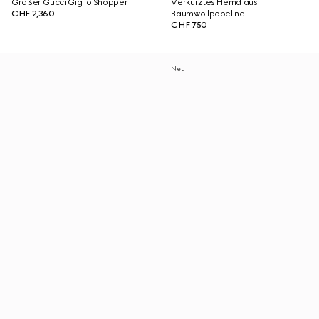
Großer Gucci Giglio Shopper
Verkürztes Hemd aus
CHF 2,360
Baumwollpopeline
CHF 750
Neu