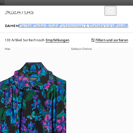
What's New
New In
DAMEN
Taschen
Kleidung
Schuhe
Portemonnaies & Kleinlederwaren
Reisen
Acc
133 Artikel
Sortiert nach
Empfehlungen
Filtern und sortieren
Neu
Exklusiv Online