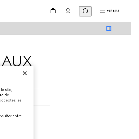
MENU
 AUX
le site,
tre de
 acceptez les
nsulter notre