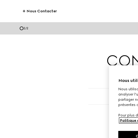
Nous Contacter
2
/
2
CON
Nous util
Nous utilis
analyser l'
partager no
présentes c
Pour plus d
Politique