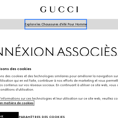
Explore les Chaussures d'été Pour Homme
Explorer les Chaussures d'été Pour Femme
Explore les Chaussures d'été Pour Homme
Explorer les Chaussures d'été Pour Femme
NÉXION ASSOCIÈS
VENTES
isons des cookies
ons des cookies et des technologies similaires pour améliorer la navigation sur 
utilisation qui en est faite, contribuer à nos efforts de marketing et vous permet
Veuillez saisir vos nom d'utilisateur et mot de passe ci-dessous
s contenus sur vos réseaux sociaux. En continuant à utiliser ce site web, vous
onditions d'utilisation.
'informations sur ces technologies et leur utilisation sur ce site web, veuillez co
 en matière de cookies
.
SA ID
OK
PARAMÈTRES DES COOKIES