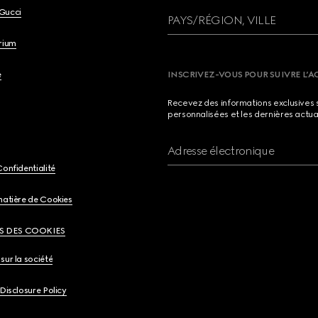
Gucci
PAYS/RÉGION, VILLE
brium
e
INSCRIVEZ-VOUS POUR SUIVRE L’A
Recevez des informations exclusives 
personnalisées et les dernières actua
Adresse électronique
Confidentialité
matière de Cookies
S DES COOKIES
sur la société
 Disclosure Policy