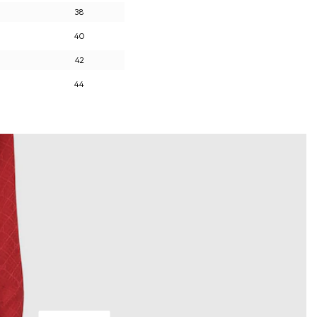
38
40
42
44