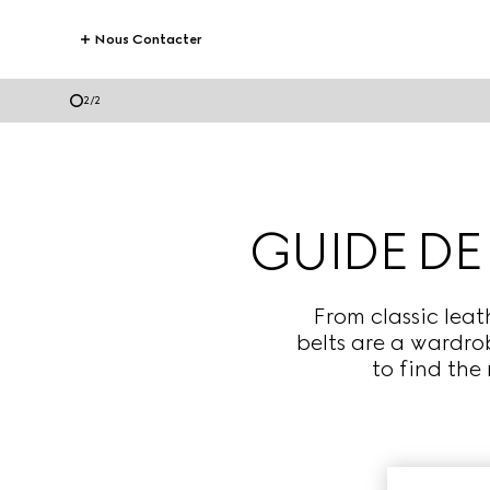
Nous Contacter
2
/
2
GUIDE DE
From classic leat
belts are a wardro
to find the 