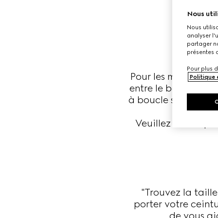
Nous util
Nous utilis
analyser l'
partager no
présentes c
Pour plus d
Pour les modèles D
Politique
entre le bord extéri
à boucle standard, 
Veuillez noter que
"Trouvez la tail
porter votre ceintu
de vous ai