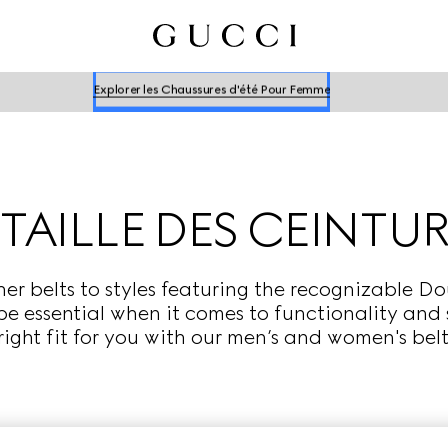
Explore les Chaussures d'été Pour Homme
Explorer les Chaussures d'été Pour Femme
Explore les Chaussures d'été Pour Homme
Explorer les Chaussures d'été Pour Femme
 TAILLE DES CEINTU
her belts to styles featuring the recognizable 
be essential when it comes to functionality and 
right fit for you with our men’s and women's belt