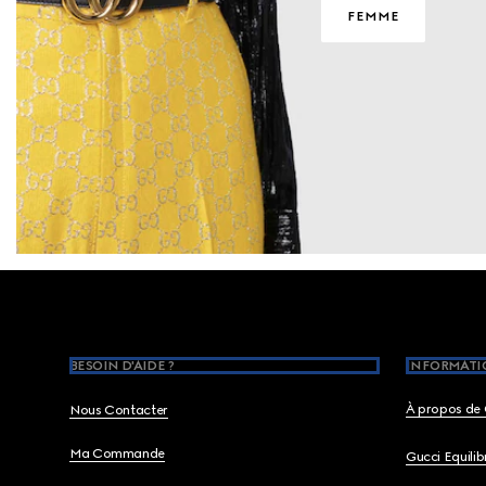
FEMME
Footer
BESOIN D'AIDE ?
INFORMATIO
À propos de 
Nous Contacter
Ma Commande
Gucci Equili