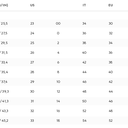
/IN)
US
IT
EU
 25,5
23
00
34
30
 27,5
24
0
36
32
 29,5
25
2
38
34
 31,5
26
4
40
36
 33,4
27
6
42
38
 35,4
28
8
44
40
 37,4
29
10
46
42
/ 39,3
30
12
48
44
/ 41,3
31
14
50
46
/ 43,3
32
16
52
48
/ 45,2
33
18
54
52