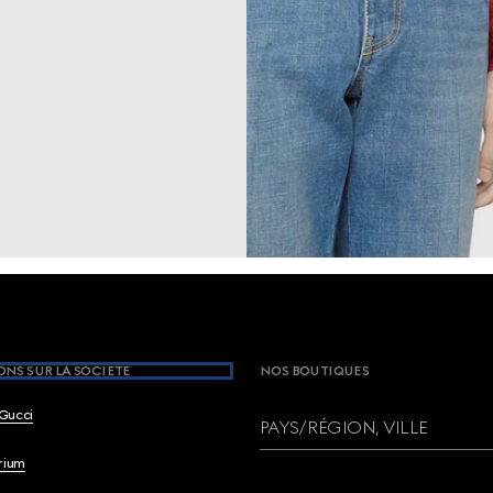
NS SUR LA SOCIETE
NOS BOUTIQUES
Gucci
PAYS/RÉGION, VILLE
brium