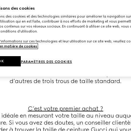
isons des cookies
COMMENT MESURE
ons des cookies et des technologies similaires pour améliorer la navigation sur 
utilisation qui en est faite, contribuer à nos efforts de marketing et vous permet
s contenus sur vos réseaux sociaux. En continuant à utiliser ce site web, vous
onditions d'utilisation.
Vous avez déjà une ceinture Gucci?
'informations sur ces technologies et leur utilisation sur ce site web, veuillez co
ouble G, vous pouvez connaître votre taille en m
 en matière de cookies
.
eur de la boucle et le troisième trou de la ceintur
vous pouvez mesurer la distance entre le début 
OK
PARAMÈTRES DES COOKIES
la boucle et le troisième trou.
 certaines ceintures sont dotées de cinq trous de
d’autres de trois trous de taille standard.
C’est votre premier achat ?
le idéale en mesurant votre taille au niveau auqu
re. Si vous avez des doutes, un conseiller clientèl
der à trouver la taille de ceinture Gucci qui vous