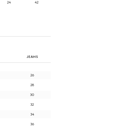
24
42
JEANS
26
28
30
32
34
36