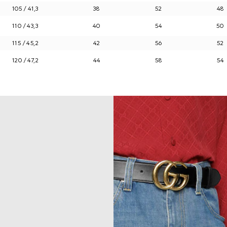
105 / 41,3
38
52
48
110 / 43,3
40
54
50
115 / 45,2
42
56
52
120 / 47,2
44
58
54