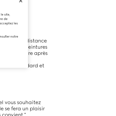
R
le site,
tre de
 acceptez les
nsulter notre
esurant la distance
e. Pour les ceintures
de la ceinture après
 taille standard et
el vous souhaitez
e se fera un plaisir
 convient."