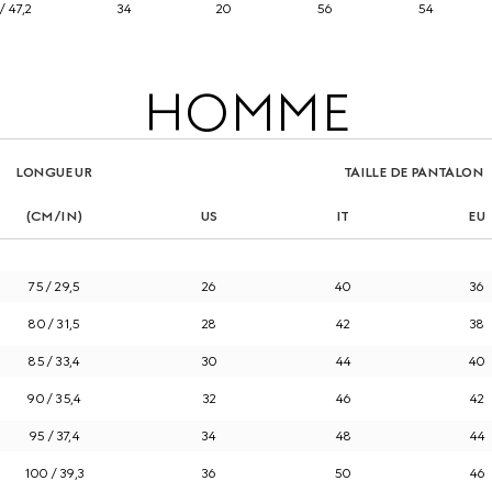
/ 47,2
34
20
56
54
HOMME
LONGUEUR
TAILLE DE PANTALON
(CM/IN)
US
IT
EU
75 / 29,5
26
40
36
80 / 31,5
28
42
38
85 / 33,4
30
44
40
90 / 35,4
32
46
42
95 / 37,4
34
48
44
100 / 39,3
36
50
46