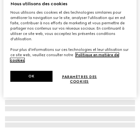
Nous utilisons des cookies
À personnaliser avec vos initiales
Portefeuille GG Emblem avec lanière en cuir
Nous utilisons des cookies et des technologies similaires pour
améliorer la navigation sur le site, analyser l'utilisation qui en est
CA$2,090
faite, contribuer à nos efforts de marketing et vous permettre de
partager nos contenus sur vos réseaux sociaux. En continuant à
utiliser ce site web, vous acceptez les présentes conditions
d'utilisation.
Pour plus d'informations sur ces technologies et leur utilisation sur
ce site web, veuillez consulter notre
Politique en matière de
cookies
.
OK
PARAMÈTRES DES
COOKIES