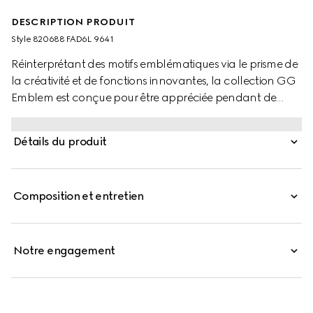
DESCRIPTION PRODUIT
Style ‎820688 FAD6L 9641
Réinterprétant des motifs emblématiques via le prisme de
la créativité et de fonctions innovantes, la collection GG
Emblem est conçue pour être appréciée pendant de
nombreuses années. Présenté dans le cadre de la
dernière gamme d’accessoires petit format, ce
Détails du produit
portefeuille beige et blanc agrémenté d’une lanière est
confectionné dans le nouveau tissu GG Monogram.
Agrémenté de finitions en cuir blanc cassé, ce modèle est
Composition et entretien
orné du logo Gucci en relief.
Notre engagement