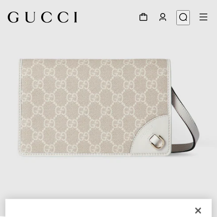
1
/
9