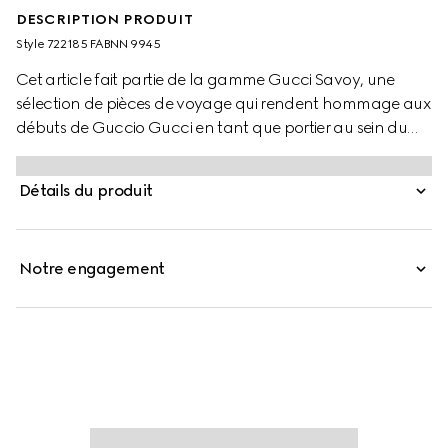
DESCRIPTION PRODUIT
Style ‎722185 FABNN 9945
Cet article fait partie de la gamme Gucci Savoy, une
sélection de pièces de voyage qui rendent hommage aux
débuts de Guccio Gucci en tant que portier au sein du
prestigieux hôtel de Londres. Cette boîte à chapeau rigide
associe des détails d’inspiration vintage et des codes
Détails du produit
emblématiques de la Maison. Le logo GG reste un
symbole emblématique, tandis que la bande Web rend
hommage aux racines équestres de Gucci. Ce modèle est
Notre engagement
rehaussé de détails en cuir marron.