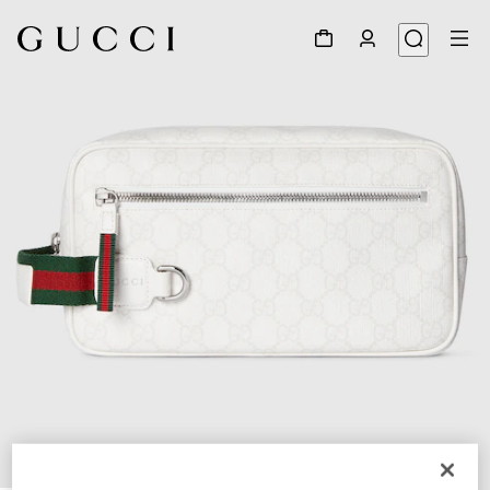
1
/
7