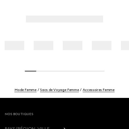
Mode Femme
Sacs de Voyage Femme
Accessoires Femme
Footer
NOS BOUTIQUES
PAYS/RÉGION, VILLE