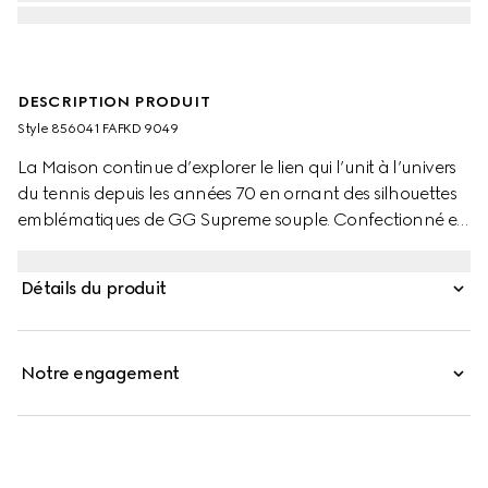
DESCRIPTION PRODUIT
Style ‎856041 FAFKD 9049
La Maison continue d’explorer le lien qui l’unit à l’univers
du tennis depuis les années 70 en ornant des silhouettes
emblématiques de GG Supreme souple. Confectionné en
GG Supreme souple avec finitions en cuir ton sur ton, ce
sac à bandoulière présente une bretelle réglable avec
Détails du produit
bande Web. Confectionnée en GG Supreme souple, elle
révèle un détail bande Web et une doublure
contrastante.
Notre engagement