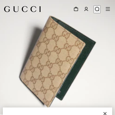
1
/
4