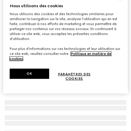
Nous utilisons des cookies
À personnaliser avec vos initiales
Étui pour passeport Gucci Essence Classic
Nous utilisons des cookies et des technologies similaires pour
CA$500
améliorer la navigation sur le site, analyser l'utilisation qui en est
faite, contribuer à nos efforts de marketing et vous permettre de
Déclinaisons
toile GG sable et marron
partager nos contenus sur vos réseaux sociaux. En continuant à
utiliser ce site web, vous acceptez les présentes conditions
d'utilisation.
Pour plus d'informations sur ces technologies et leur utilisation sur
ce site web, veuillez consulter notre
Politique en matière de
cookies
.
OK
PARAMÈTRES DES
COOKIES