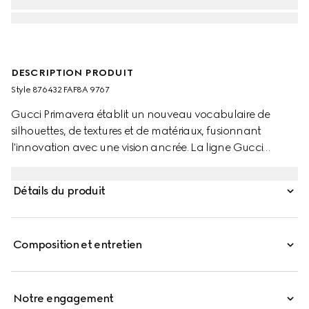
DESCRIPTION PRODUIT
Style ‎876432 FAF8A 9767
Gucci Primavera établit un nouveau vocabulaire de
silhouettes, de textures et de matériaux, fusionnant
l'innovation avec une vision ancrée. La ligne Gucci
Essence Classic est créée pour une vie en mouvement.
Léger et doucement structuré, chaque pièce est
Détails du produit
fabriquée en toile GG enduite dans de nouvelles teintes
saisonnières. Cet étui pour passeport est fini avec un
intérieur en cuir contrastant.
Composition et entretien
Notre engagement