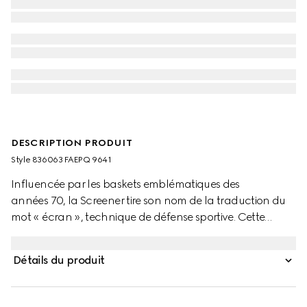
DESCRIPTION PRODUIT
Style ‎836063 FAEPQ 9641
Influencée par les baskets emblématiques des
années 70, la Screener tire son nom de la traduction du
mot « écran », technique de défense sportive. Cette
variante mule est déclinée en cuir beige. La bande Web
vert et rouge sur le côté et le logo Gucci vintage viennent
Détails du produit
compléter le modèle.