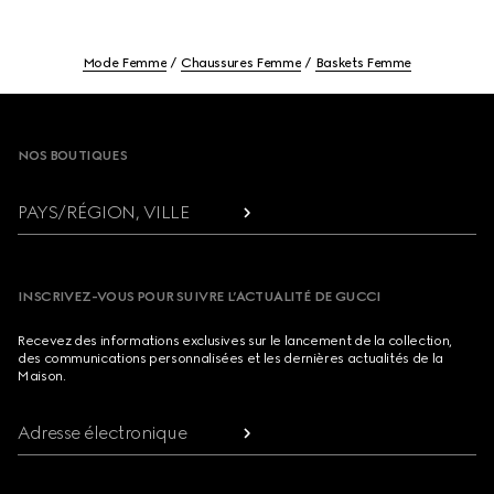
Mode Femme
Chaussures Femme
Baskets Femme
Footer
NOS BOUTIQUES
PAYS/RÉGION, VILLE
INSCRIVEZ-VOUS POUR SUIVRE L’ACTUALITÉ DE GUCCI
Recevez des informations exclusives sur le lancement de la collection,
des communications personnalisées et les dernières actualités de la
Maison.
Adresse électronique