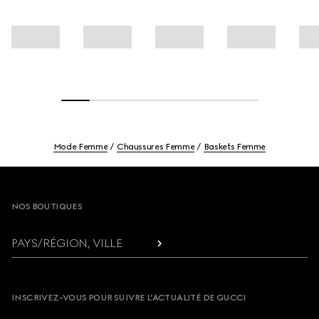
Mode Femme
Chaussures Femme
Baskets Femme
Footer
NOS BOUTIQUES
PAYS/RÉGION, VILLE
INSCRIVEZ-VOUS POUR SUIVRE L’ACTUALITÉ DE GUCCI