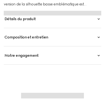
version de la silhouette basse emblématique est
présentée dans la dernière collection et comporte des
détails uniques. La toile GG Supreme beige et bleu
Détails du produit
caractérise le modèle et une étiquette métallique « ACE »
brille sur les lacets. La bande Web emblématique de
Gucci rehausse le modèle.
Composition et entretien
Notre engagement