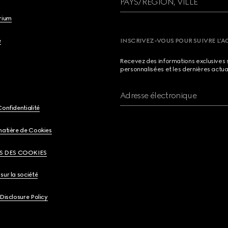
PAYS/RÉGION, VILLE
brium
e
INSCRIVEZ-VOUS POUR SUIVRE L’A
Recevez des informations exclusives 
personnalisées et les dernières actua
Adresse électronique
Confidentialité
matière de Cookies
S DES COOKIES
sur la société
 Disclosure Policy