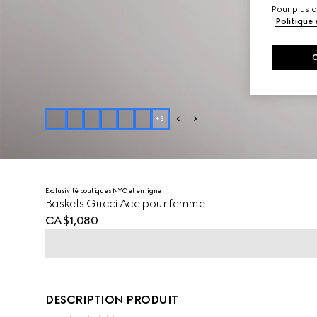
Pour plus d
Politique
+
3
Exclusivité boutiques NYC et en ligne
Baskets Gucci Ace pour femme
CA$1,080
DESCRIPTION PRODUIT