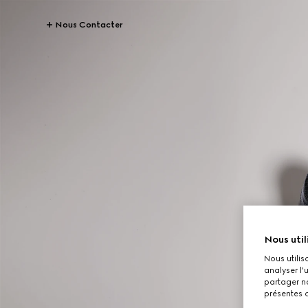
Nous Contacter
Nous util
Nous utilis
analyser l'
partager no
présentes c