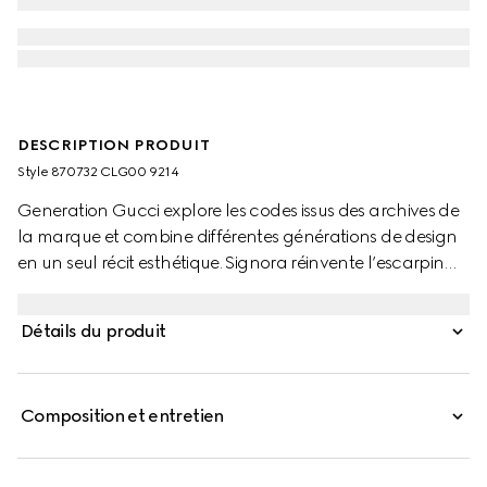
DESCRIPTION PRODUIT
Style ‎870732 CLG00 9214
Generation Gucci explore les codes issus des archives de
la marque et combine différentes générations de design
en un seul récit esthétique. Signora réinvente l’escarpin
emblématique de la Maison sous forme de mule, avec un
bout carré élégant et un talon épais au profil fin,
Détails du produit
ajoutant une touche contemporaine à un glamour
raffiné.
Composition et entretien