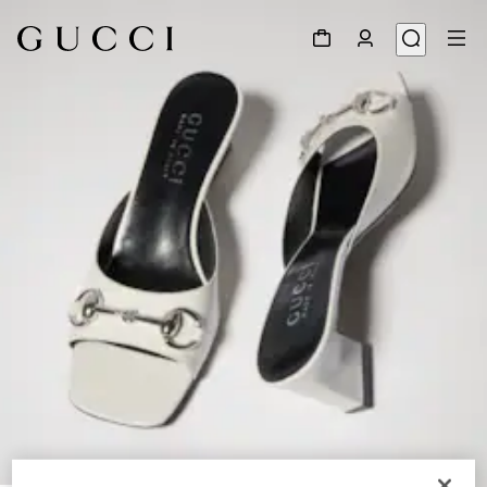
1
/
8