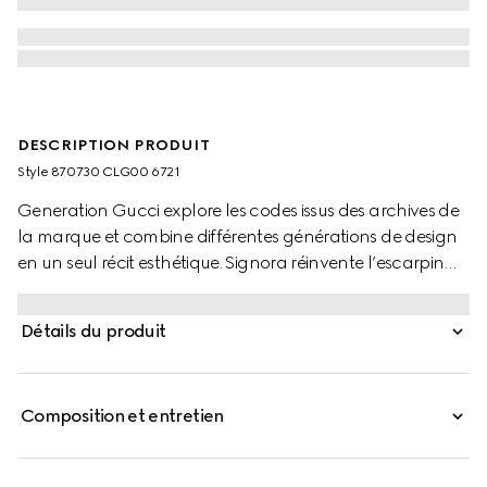
DESCRIPTION PRODUIT
Style ‎870730 CLG00 6721
Generation Gucci explore les codes issus des archives de
la marque et combine différentes générations de design
en un seul récit esthétique. Signora réinvente l’escarpin
emblématique de la Maison sous forme de mule, avec un
bout carré élégant et un talon épais au profil fin,
Détails du produit
ajoutant une touche contemporaine à un glamour
raffiné.
Composition et entretien