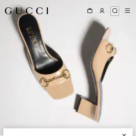
1
/
8