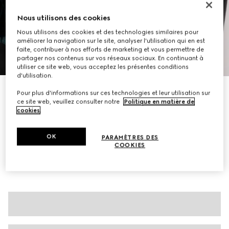
Nous utilisons des cookies
Nous utilisons des cookies et des technologies similaires pour
améliorer la navigation sur le site, analyser l'utilisation qui en est
faite, contribuer à nos efforts de marketing et vous permettre de
partager nos contenus sur vos réseaux sociaux. En continuant à
1
/
6
utiliser ce site web, vous acceptez les présentes conditions
d'utilisation.
Jupe midi en soie imprimée
Pour plus d'informations sur ces technologies et leur utilisation sur
CA$3,100
ce site web, veuillez consulter notre
Politique en matière de
cookies
.
Déclinaisons
noir et rouge
OK
PARAMÈTRES DES
COOKIES