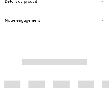
Détails du produit
Confectionnée en soie, cette jupe midi plissée se distingue
par un imprimé Gucci Flora intégral.
Notre engagement