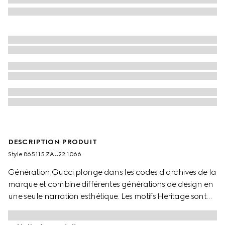
DESCRIPTION PRODUIT
Style ‎865115 ZAU22 1066
Génération Gucci plonge dans les codes d'archives de la
marque et combine différentes générations de design en
une seule narration esthétique. Les motifs Heritage sont
vus sous un nouveau jour à travers un prisme
contemporain et des silhouettes sans effort.