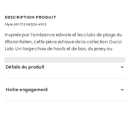
DESCRIPTION PRODUIT
Style ‎691713 XKD26 4915
Inspirée par l’ambiance estivale et les clubs de plage du
littoral italien, cette pièce est issue de la collection Gucci
Lido. Un large choix de hauts et de bas, du jersey au
denim en passant par d’autres matières, permet de créer
des styles variés pour toutes les occasions. Ce polo est
Détails du produit
confectionné en viscose stretch fine qui favorise la liberté
de mouvement, offrant ainsi un port confortable. Une
bordure rayée contrastante et la broderie Gucci sont un
Notre engagement
clin d’œil subtil à la Maison.