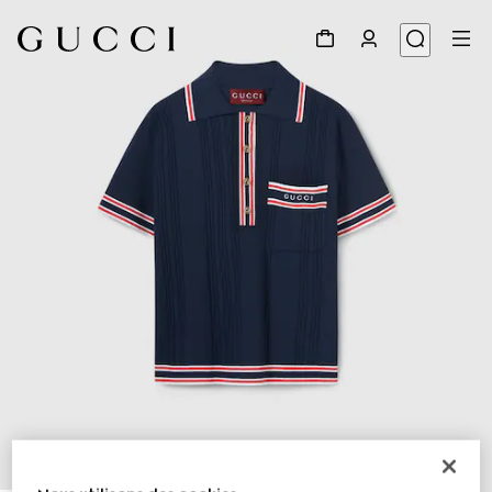
1
/
7