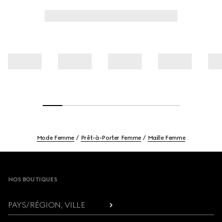
Mode Femme
Prêt-à-Porter Femme
Maille Femme
Footer
NOS BOUTIQUES
PAYS/RÉGION, VILLE