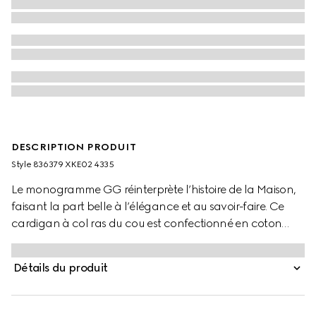
DESCRIPTION PRODUIT
Style ‎836379 XKE02 4335
Le monogramme GG réinterprète l’histoire de la Maison,
faisant la part belle à l’élégance et au savoir-faire. Ce
cardigan à col ras du cou est confectionné en coton
blanc et arbore un motif à losanges GG.
Détails du produit