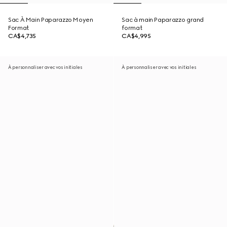
Sac À Main Paparazzo Moyen
Sac à main Paparazzo grand
Format
format
CA$4,735
CA$4,995
À personnaliser avec vos initiales
À personnaliser avec vos initiales