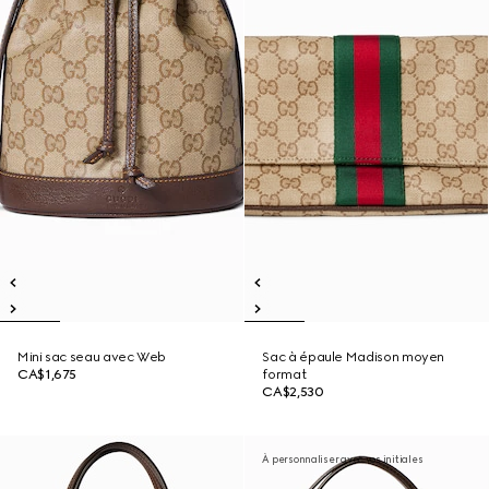
Mini sac seau avec Web
Sac à épaule Madison moyen
CA$1,675
format
CA$2,530
À personnaliser avec vos initiales