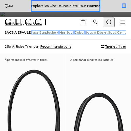
sacs à bandoulière : modèle avec chaîne, sacs seaux et grands
Explore les Chaussures d'été Pour Homme
2
/
2
formats porté épaule.
Explorer les Chaussures d'été Pour Femme
Mode Femme
Sacs Femme
SACS À ÉPAULE
Sacs Bandoulière
Mini Sacs
Cabas
Sacs à Dos et Sacs Ceinture
256 Articles
Trier par
Recommandations
Trier et filtrer
À personnaliser avec vos initiales
À personnaliser avec vos initiales