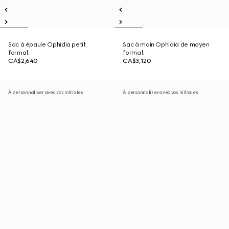
Sac à épaule Ophidia petit
Sac à main Ophidia de moyen
format
format
CA$2,640
CA$3,120
À personnaliser avec vos initiales
À personnaliser avec vos initiales