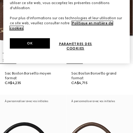
utiliser ce site web, vous acceptez les présentes conditions
d'utilisation.
Pour plus d'informations sur ces technologies et leur utilisation sur
ce site web, veuillez consulter notre
Politique en matière de
cookies
.
OK
PARAMÈTRES DES
COOKIES
Sac Boston Borsetto moyen
Sac Boston Borsetto grand
format
format
CA$4,235
CA$4,715
À personnaliser avec vos initiales
À personnaliser avec vos initiales