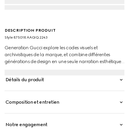
DESCRIPTION PRODUIT
Style ‎875018 AAGIQ 2243
Generation Gucci explore les codes visuels et
archivistiques de la marque, et combine différentes
générations de design en une seule narration esthétique.
Ce style rend hommage aux emblématiques Horsebit et
Web de la Maison avec un design à poignée supérieure,
Détails du produit
et introduit une riche coloration pour la saison.
Composition et entretien
Notre engagement