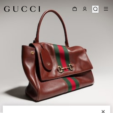
1
/
10