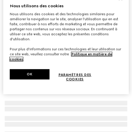
Nous utilisons des cookies
À personnaliser avec vos initiales
Sac à main Paparazzo moyen format
Nous utilisons des cookies et des technologies similaires pour
CA$4,735
améliorer la navigation sur le site, analyser l'utilisation qui en est
faite, contribuer à nos efforts de marketing et vous permettre de
Déclinaisons
cuir châtaigne
partager nos contenus sur vos réseaux sociaux. En continuant à
utiliser ce site web, vous acceptez les présentes conditions
d'utilisation.
Pour plus d'informations sur ces technologies et leur utilisation sur
ce site web, veuillez consulter notre
Politique en matière de
cookies
.
OK
PARAMÈTRES DES
COOKIES